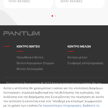
1500 σελίδες
3000 σελίδες
ΚΕΝΤΡΟ ΒΙΝΤΕΟ
ΚΕΝΤΡΟ ΜΕΛΩΝ
Προωθητικό Βίντεο
Κέντρο μελών
Βίντεο Κορυφαίων Στιγμών
Συνδρομή αλληλογραφίας
Βίντεο Λειτουργίας
Πνευματικά δικαιώματα © 2022 Pantum International Limited. Με την
επιφύλαξη παντός δικαιώματος
Αυτός ο ιστότοπος θα χρησιμοποιεί cookies για την υλοποίηση διαφόρων
λειτουργιών, συμπεριλαμβανομένης της βελτίωσης της εμπειρίας, της
Όροι Χρήσης/Πολιτική Απορρήτου της «PANTUM»
ανάλυσης και της διαφήμισής σας Συνεχίζοντας την περιήγηση σε αυτόν
Πολιτική προστασίας προσωπικών δεδομένων για Pantum App
τον ιστότοπο ή κάνοντας κλικ στο "αποδοχή και κλείσιμο",συμφωνείτε
Πολιτική Cookies
με τη χρήση των cookies.
Για περισσότερες πληροφορίες, διαβάστε τη