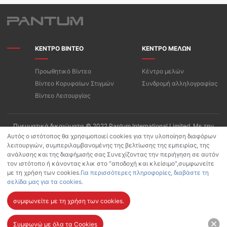
ΚΕΝΤΡΟ ΒΙΝΤΕΟ
ΚΕΝΤΡΟ ΜΕΛΩΝ
Προωθητικό Βίντεο
Κέντρο μελών
Βίντεο Κορυφαίων Στιγμών
Συνδρομή αλληλογραφίας
Βίντεο Λειτουργίας
Πνευματικά δικαιώματα © 2022 Pantum International Limited. Με την
επιφύλαξη παντός δικαιώματος
Αυτός ο ιστότοπος θα χρησιμοποιεί cookies για την υλοποίηση διαφόρων
λειτουργιών, συμπεριλαμβανομένης της βελτίωσης της εμπειρίας, της
Όροι Χρήσης/Πολιτική Απορρήτου της «PANTUM»
ανάλυσης και της διαφήμισής σας Συνεχίζοντας την περιήγηση σε αυτόν
Πολιτική προστασίας προσωπικών δεδομένων για Pantum App
τον ιστότοπο ή κάνοντας κλικ στο "αποδοχή και κλείσιμο",συμφωνείτε
Πολιτική Cookies
με τη χρήση των cookies.
Για περισσότερες πληροφορίες, διαβάστε τη
σελίδα μας για τα cookies.
συμφωνείτε με τη χρήση των cookies.
Συμφωνώ με όλα τα Cookies