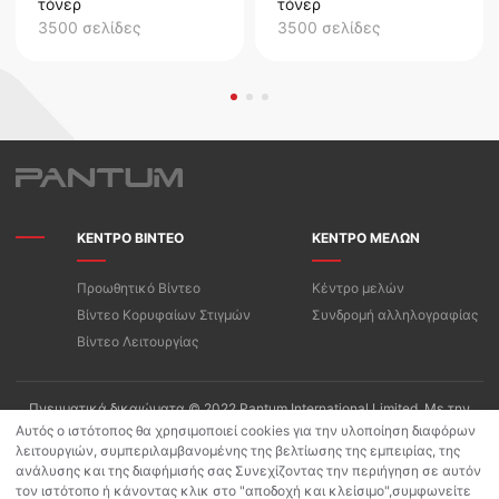
τόνερ
τόνερ
3500 σελίδες
3500 σελίδες
ΚΕΝΤΡΟ ΒΙΝΤΕΟ
ΚΕΝΤΡΟ ΜΕΛΩΝ
Προωθητικό Βίντεο
Κέντρο μελών
Βίντεο Κορυφαίων Στιγμών
Συνδρομή αλληλογραφίας
Βίντεο Λειτουργίας
Πνευματικά δικαιώματα © 2022 Pantum International Limited. Με την
επιφύλαξη παντός δικαιώματος
Αυτός ο ιστότοπος θα χρησιμοποιεί cookies για την υλοποίηση διαφόρων
λειτουργιών, συμπεριλαμβανομένης της βελτίωσης της εμπειρίας, της
Όροι Χρήσης/Πολιτική Απορρήτου της «PANTUM»
ανάλυσης και της διαφήμισής σας Συνεχίζοντας την περιήγηση σε αυτόν
Πολιτική προστασίας προσωπικών δεδομένων για Pantum App
τον ιστότοπο ή κάνοντας κλικ στο "αποδοχή και κλείσιμο",συμφωνείτε
Πολιτική Cookies