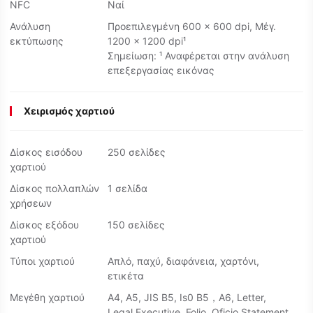
NFC
Ναί
Ανάλυση
Προεπιλεγμένη 600 × 600 dpi, Μέγ.
εκτύπωσης
1200 × 1200 dpi¹
Σημείωση:​ ¹ Αναφέρεται στην ανάλυση
επεξεργασίας εικόνας
Χειρισμός χαρτιού
Δίσκος εισόδου
250 σελίδες
χαρτιού
Δίσκος πολλαπλών
1 σελίδα
χρήσεων
Δίσκος εξόδου
150 σελίδες
χαρτιού
Τύποι χαρτιού
Απλό, παχύ, διαφάνεια, χαρτόνι,
ετικέτα
Μεγέθη χαρτιού
A4, A5, JIS B5, Is0 B5，A6, Letter,
Legal,Executive, Folio, Oficio,Statement,