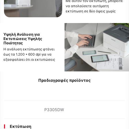
Με αυτόν τον εκτυπωτή, μπορείτε
να απολαύσετε αυτόματη
εκτύπωση σε δύο όψεις χωρίς
περισσότερες ενοχλήσεις.
Υψηλή Ανάλυση για
Εκτυπώσεις Υψηλής
Ποιότητας
Η ανάλυση εκτύπωσης φτάνει
έως τα 1.200 * 600 dpi για να
εξασφαλίσει ότι οι εκτυπώσεις
σας θα είναι ευκρινείς και
καθαρές.Φιλική προς τον χρήστη
Εκτύπωση από Κινητό
Προδιαγραφές προϊόντος
Εγκαταστήστε την κινητή
εφαρμογή για να ξεκινήσετε την
εκτύπωση απευθείας από το
κινητό σας με ένα άγγιγμα.
P3305DW
Εκτύπωση