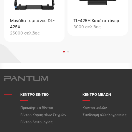
Μονάδα τυμπάνου DL-
TL-425H Κασέτα τόνερ
425X
3000 σελίδες
25000 σελίδες
ΚΕΝΤΡΟ ΒΙΝΤΕΟ
ΚΕΝΤΡΟ ΜΕΛΩΝ
Προωθητικό Βίντεο
Κέντρο μελών
Βίντεο Κορυφαίων Στιγμών
Συνδρομή αλληλογραφίας
Βίντεο Λειτουργίας