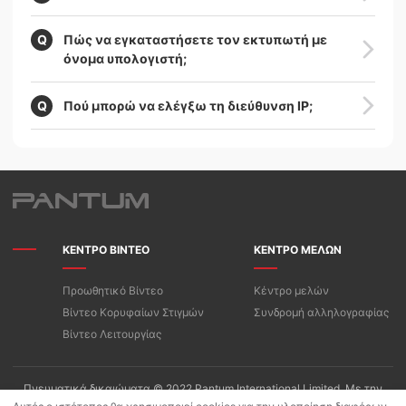
Πώς να εγκαταστήσετε τον εκτυπωτή με
όνομα υπολογιστή;
Πού μπορώ να ελέγξω τη διεύθυνση ΙΡ;
ΚΕΝΤΡΟ ΒΙΝΤΕΟ
ΚΕΝΤΡΟ ΜΕΛΩΝ
Προωθητικό Βίντεο
Κέντρο μελών
Βίντεο Κορυφαίων Στιγμών
Συνδρομή αλληλογραφίας
Βίντεο Λειτουργίας
Πνευματικά δικαιώματα © 2022 Pantum International Limited. Με την
επιφύλαξη παντός δικαιώματος