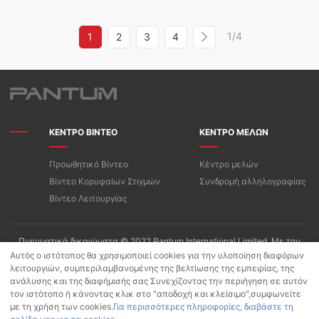
1/4
1
2
3
4
ΚΕΝΤΡΟ ΒΙΝΤΕΟ
ΚΕΝΤΡΟ ΜΕΛΩΝ
Προωθητικό Βίντεο
Κέντρο μελών
Βίντεο Κορυφαίων Στιγμών
Συνδρομή αλληλογραφίας
Βίντεο Λειτουργίας
Πνευματικά δικαιώματα © 2022 Pantum International Limited. Με την
επιφύλαξη παντός δικαιώματος
Αυτός ο ιστότοπος θα χρησιμοποιεί cookies για την υλοποίηση διαφόρων
λειτουργιών, συμπεριλαμβανομένης της βελτίωσης της εμπειρίας, της
Όροι Χρήσης/Πολιτική Απορρήτου της «PANTUM»
ανάλυσης και της διαφήμισής σας Συνεχίζοντας την περιήγηση σε αυτόν
Πολιτική προστασίας προσωπικών δεδομένων για Pantum App
τον ιστότοπο ή κάνοντας κλικ στο "αποδοχή και κλείσιμο",συμφωνείτε
Πολιτική Cookies
με τη χρήση των cookies.
Για περισσότερες πληροφορίες, διαβάστε τη