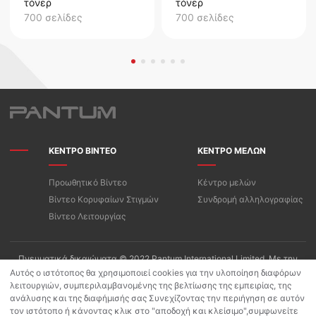
τόνερ
τόνερ
700 σελίδες
700 σελίδες
ΚΕΝΤΡΟ ΒΙΝΤΕΟ
ΚΕΝΤΡΟ ΜΕΛΩΝ
Προωθητικό Βίντεο
Κέντρο μελών
Βίντεο Κορυφαίων Στιγμών
Συνδρομή αλληλογραφίας
Βίντεο Λειτουργίας
Πνευματικά δικαιώματα © 2022 Pantum International Limited. Με την
επιφύλαξη παντός δικαιώματος
Αυτός ο ιστότοπος θα χρησιμοποιεί cookies για την υλοποίηση διαφόρων
λειτουργιών, συμπεριλαμβανομένης της βελτίωσης της εμπειρίας, της
Όροι Χρήσης/Πολιτική Απορρήτου της «PANTUM»
ανάλυσης και της διαφήμισής σας Συνεχίζοντας την περιήγηση σε αυτόν
Πολιτική προστασίας προσωπικών δεδομένων για Pantum App
τον ιστότοπο ή κάνοντας κλικ στο "αποδοχή και κλείσιμο",συμφωνείτε
Πολιτική Cookies