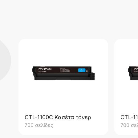
CTL-1100C Κασέτα τόνερ
CTL-1
700 σελίδες
700 σε