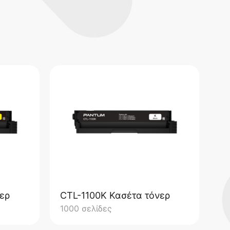
ερ
CTL-1100K Κασέτα τόνερ
CT
1000 σελίδες
15