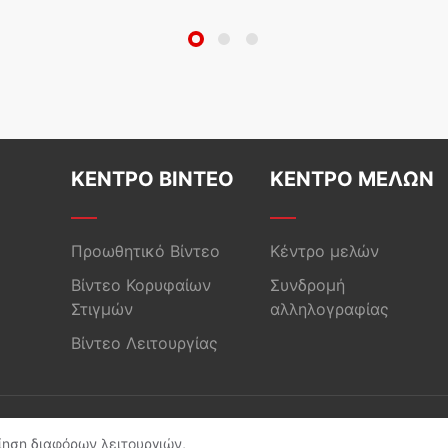
ΚΕΝΤΡΟ ΒΙΝΤΕΟ
ΚΕΝΤΡΟ ΜΕΛΩΝ
Προωθητικό Βίντεο
Κέντρο μελών
Βίντεο Κορυφαίων
Συνδρομή
Στιγμών
αλληλογραφίας
Βίντεο Λειτουργίας
ited. Με την επιφύλαξη παντός δικαιώματος
οίηση διαφόρων λειτουργιών,