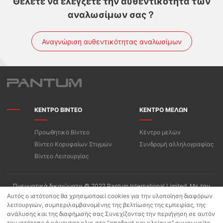
Θέλετε να ελέγξετε την αυθεντικότητα των
αναλωσίμων σας？
Αναγνώριση αυθεντικότητας αναλωσίμων
ΚΕΝΤΡΟ ΒΙΝΤΕΟ
ΚΕΝΤΡΟ ΜΕΛΩΝ
Προωθητικό Βίντεο
Κέντρο μελών
Βίντεο Κορυφαίων Στιγμών
Συνδρομή αλληλογραφίας
Βίντεο Λειτουργίας
Πνευματικά δικαιώματα © 2022 Pantum International Limited. Με την
επιφύλαξη παντός δικαιώματος
Αυτός ο ιστότοπος θα χρησιμοποιεί cookies για την υλοποίηση διαφόρων
λειτουργιών, συμπεριλαμβανομένης της βελτίωσης της εμπειρίας, της
Όροι Χρήσης/Πολιτική Απορρήτου της «PANTUM»
ανάλυσης και της διαφήμισής σας Συνεχίζοντας την περιήγηση σε αυτόν
Πολιτική προστασίας προσωπικών δεδομένων για Pantum App
τον ιστότοπο ή κάνοντας κλικ στο "αποδοχή και κλείσιμο",συμφωνείτε